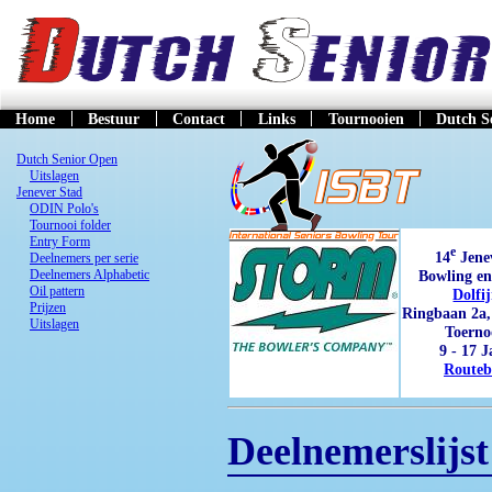
Home
Bestuur
Contact
Links
Tournooien
Dutch S
Dutch Senior Open
Uitslagen
Jenever Stad
ODIN Polo's
Tournooi folder
Entry Form
e
14
Jene
Deelnemers per serie
Bowling e
Deelnemers Alphabetic
Oil pattern
Dolfi
Prijzen
Ringbaan 2a,
Uitslagen
Toerno
9 - 17 
Routeb
Deelnemerslijst