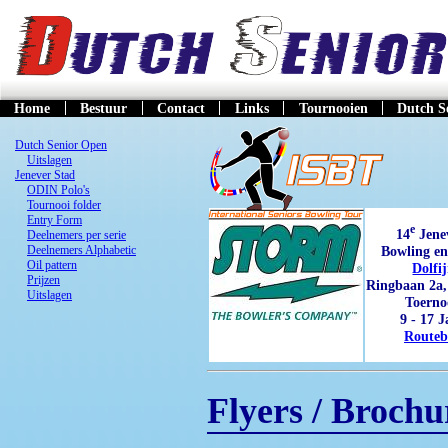
Home
Bestuur
Contact
Links
Tournooien
Dutch S
Dutch Senior Open
Uitslagen
Jenever Stad
ODIN Polo's
Tournooi folder
Entry Form
e
14
Jene
Deelnemers per serie
Bowling e
Deelnemers Alphabetic
Oil pattern
Dolfi
Prijzen
Ringbaan 2a,
Uitslagen
Toerno
9 - 17 
Routeb
Flyers / Brochu